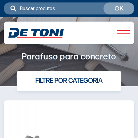
OK
Parafuso para concreto
FILTRE POR CATEGORIA
Roldanas com Pino
Roldanas com bucha e parafuso