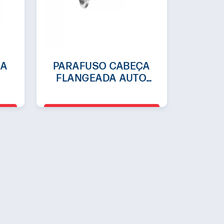
ÇA
PARAFUSO CABEÇA
FLANGEADA AUTO
ÇO
BROCANTE EM INOX
DO
410