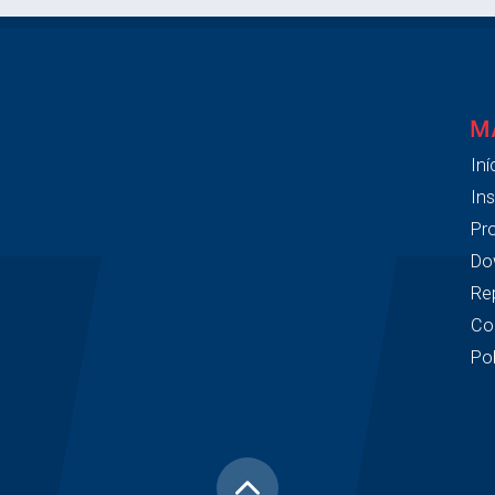
M
Iní
Ins
Pr
Do
Re
Co
Pol