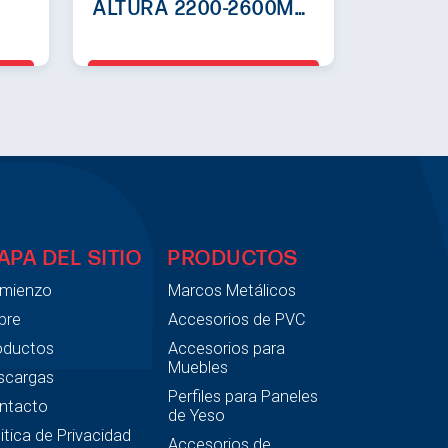
ALTURA 2200-2600MM
PORTA ELEVADORA
APA DEL SITIO
PRODUCTOS
mienzo
Marcos Metálicos
bre
Accesorios de PVC
oductos
Accesorios para
Muebles
scargas
Perfiles para Paneles
ntacto
de Yeso
itica de Privacidad
Accesorios de