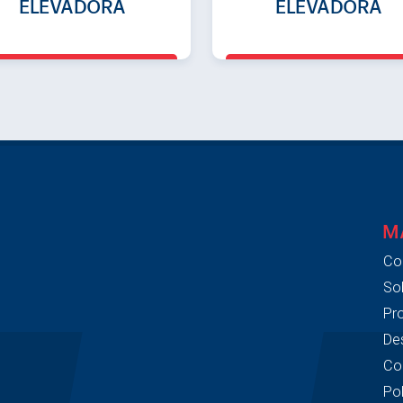
ELEVADORA
ELEVADORA
M
Co
So
Pr
De
Co
Pol